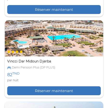
Réserver maintenant
Vincci Dar Midoun Djerba
Demi Pension Plus (DP PLUS)
TND
82
par nuit
Réserver maintenant