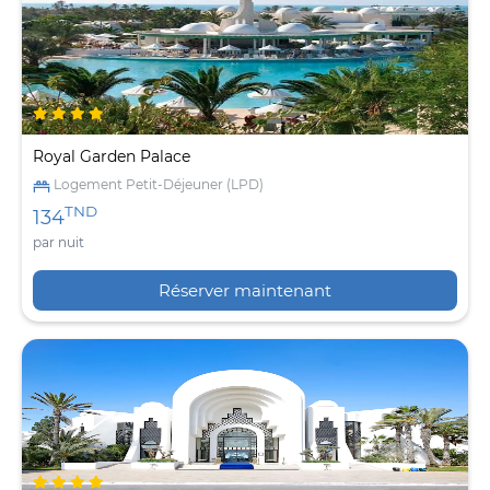
Royal Garden Palace
Logement Petit-Déjeuner (LPD)
TND
134
par nuit
Réserver maintenant