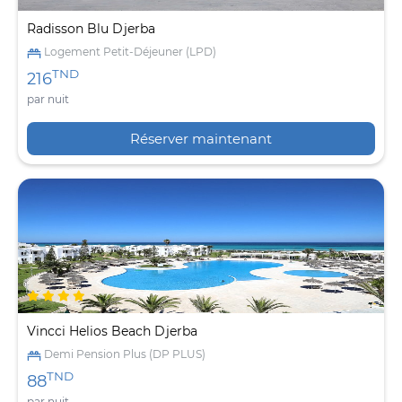
Radisson Blu Djerba
Logement Petit-Déjeuner (LPD)
TND
216
par nuit
Réserver maintenant
Vincci Helios Beach Djerba
Demi Pension Plus (DP PLUS)
TND
88
par nuit