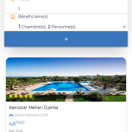
1
Bénéficiaire(s)
1
Chambre(s),
2
Personne(s)
Iberostar Mehari Djerba
Demi Pension (DP)
TND
48
par nuit